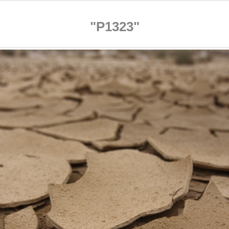
"P1323"