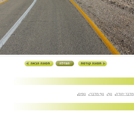
,
,
,
,
מדבר יהודה
נוף
נוף מדברי
נופים