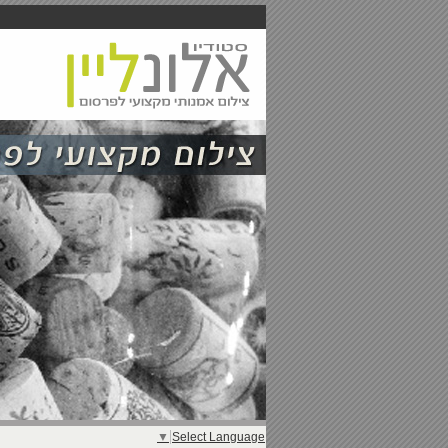
▼
Select Language