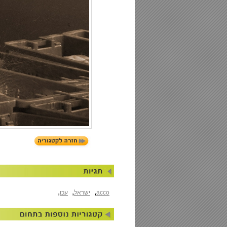
,
,
,
acco
ישראל
עכו