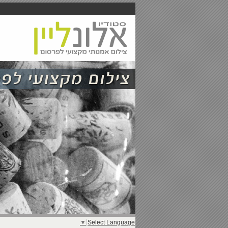
▼
Select Language