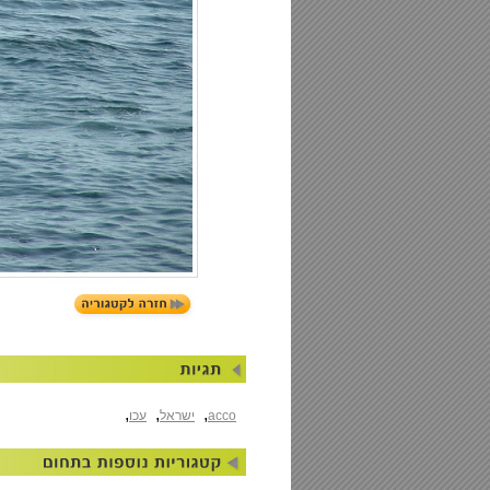
,
,
,
acco
ישראל
עכו