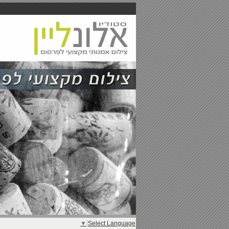
▼
Select Language