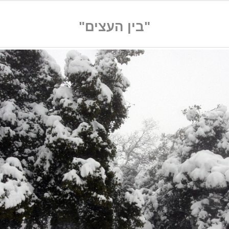
"בין העצים"