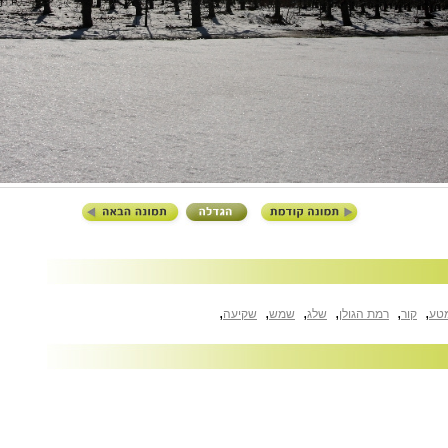
,
,
,
,
,
,
טע
קור
רמת הגולן
שלג
שמש
שקיעה