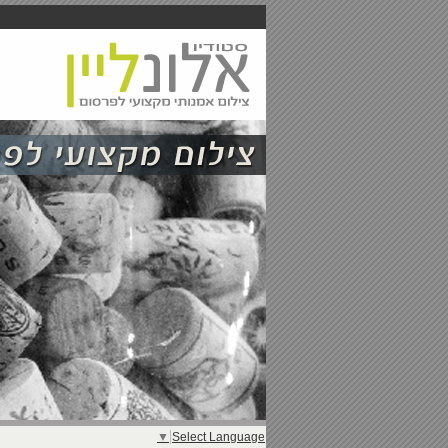
▼
Select Language