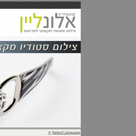
▼
Select Language