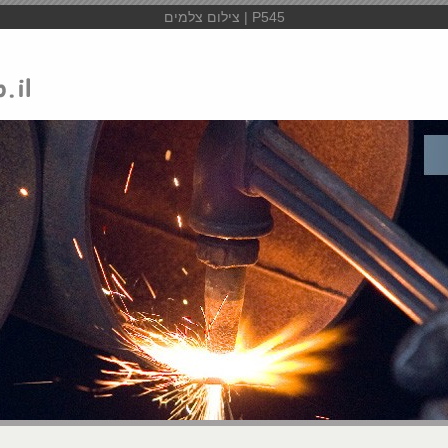
P545 | צילום צלמים