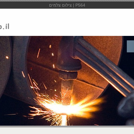
P564 | צילום צלמים