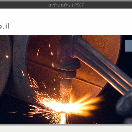
P567 | צילום צלמים