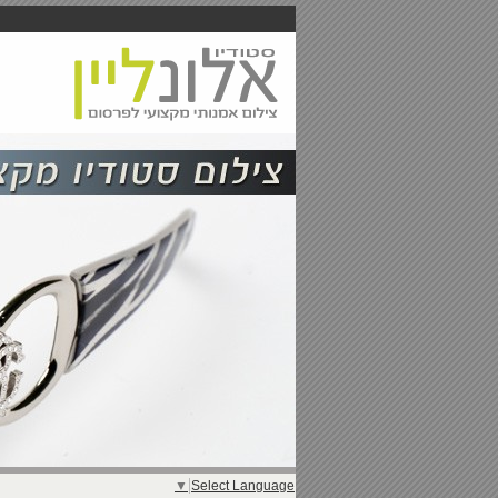
▼
Select Language