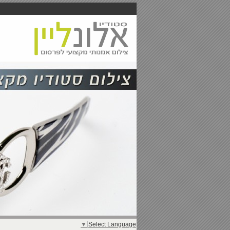
▼
Select Language