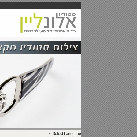
▼
Select Language