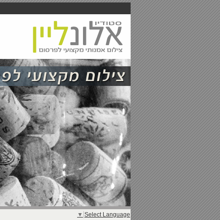
▼
Select Language